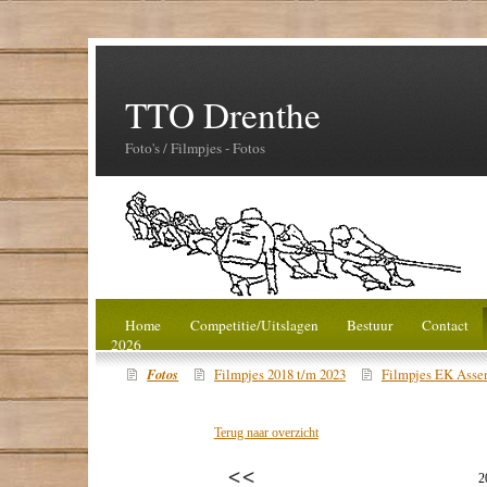
TTO Drenthe
Foto's / Filmpjes - Fotos
Home
Competitie/Uitslagen
Bestuur
Contact
2026
Fotos
Filmpjes 2018 t/m 2023
Filmpjes EK Asse
Terug naar overzicht
2