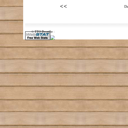
Da
TTO Drenthe
©
: