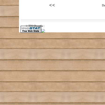
Da
TTO Drenthe
©
: