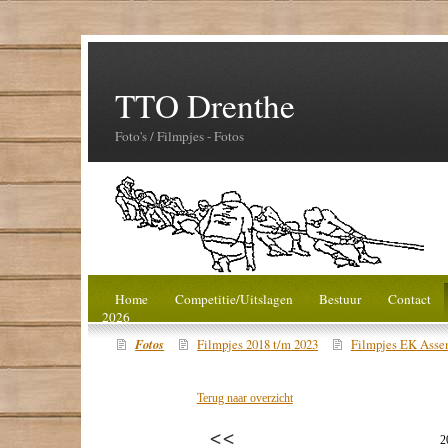
TTO Drenthe
Foto's / Filmpjes - Fotos
Home
Competitie/Uitslagen
Bestuur
Contact
2026
Fotos
Filmpjes 2018 t/m 2023
Filmpjes EK Asse
Terug naar overzicht
2