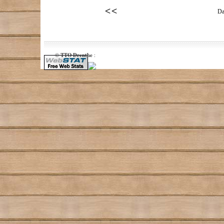
Da
TTO Drenthe
©
: