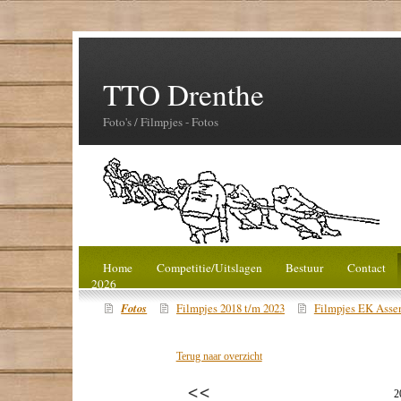
TTO Drenthe
Foto's / Filmpjes - Fotos
Home
Competitie/Uitslagen
Bestuur
Contact
2026
Fotos
Filmpjes 2018 t/m 2023
Filmpjes EK Asse
Terug naar overzicht
2