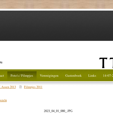
act
Foto's / Filmpjes
Verenigingen
Gastenboek
Links
14-07-
 Assen 2013
Filmpjes 2011
rzicht
2023_04_01_080_.JPG