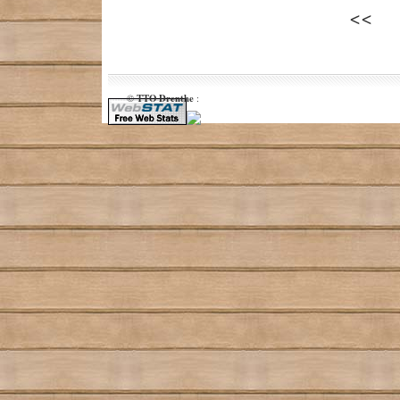
TTO Drenthe
©
: