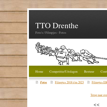
TTO Drenthe
Foto's / Filmpjes - Fotos
Home
Competitie/Uitslagen
Bestuur
Cont
Fotos
Filmpjes 2018 t/m 2023
Filmpjes EK
Terug naar ove